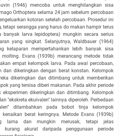
uvin (1946) mencoba untuk menghilangkan sisa
mago Orthoptera selama 24 jam sebelum percobaan
ngeluarkan kotoran setelah percobaan. Prosedur ini
g, tetapi serangga yang harus do makan hampir terus
 banyak larva lepidoptera) mungkin secara serius
paran yang singkat. Selanjutnya, Waldbauer (1964)
g kelaparan mempertahankan lebih banyak sisa
 molting. Evans (1939b) merancang metode tidak
akan empat kelompok larva. Pada awal percobaan,
 dan dikeringkan dengan berat konstan. Kelompok
reka dikeringkan dan ditimbang untuk memberikan
mpok yang tersisa diberi makanan. Pada akhir periode
 eksperimen dikeringkan dan ditimbang. Kelompok
n "ekskreta ekuivalen" lainnya diperoleh. Perbedaan
valen” ditambahkan pada bobot tinja kelompok
i kenaikan berat keringnya. Metode Evans (1939b)
ng lama dan mungkin merusak, tetapi jelas
kurang akurat daripada penggunaan periode