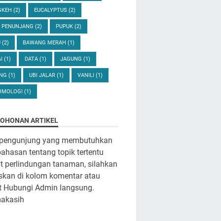
GKEH
(2)
EUCALYPTUS
(2)
U PENUNJANG
(2)
PUPUK
(2)
U
(2)
BAWANG MERAH
(1)
AI
(1)
DATA
(1)
JAGUNG
(1)
ANG
(1)
UBI JALAR
(1)
VANILI
(1)
OMOLOGI
(1)
OHONAN ARTIKEL
 pengunjung yang membutuhkan
hasan tentang topik tertentu
it perlindungan tanaman, silahkan
iskan di kolom komentar atau
t Hubungi Admin langsung.
makasih