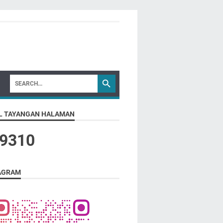
L TAYANGAN HALAMAN
9
3
1
0
AGRAM