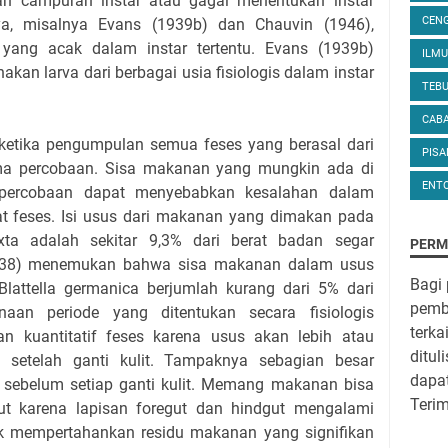
an campuran instar atau gagal menentukan instar
CEN
ya, misalnya Evans (1939b) dan Chauvin (1946),
yang acak dalam instar tertentu. Evans (1939b)
ILM
an larva dari berbagai usia fisiologis dalam instar
TEB
CAB
 ketika pengumpulan semua feses yang berasal dari
PIS
a percobaan. Sisa makanan yang mungkin ada di
ENT
 percobaan dapat menyebabkan kesalahan dalam
at feses. Isi usus dari makanan yang dimakan pada
xta adalah sekitar 9,3% dari berat badan segar
PERM
1938) menemukan bahwa sisa makanan dalam usus
Bagi
attella germanica berjumlah kurang dari 5% dari
pemba
naan periode yang ditentukan secara fisiologis
terka
 kuantitatif feses karena usus akan lebih atau
ditul
 setelah ganti kulit. Tampaknya sebagian besar
dapa
sebelum setiap ganti kulit. Memang makanan bisa
Teri
ut karena lapisan foregut dan hindgut mengalami
dak mempertahankan residu makanan yang signifikan