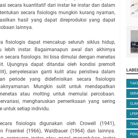
i secara kuantitatif dari instar ke instar dan dalam
ditentukan secara fisiologis mungkin kurang nyaman,
asilkan hasil yang dapat direproduksi yang dapat
cobaan lainnya.
a fisiologis dapat mencakup seluruh siklus hidup,
u lebih instar. Bagaimanapun awal dan akhirnya
kan secara fisiologis. Ini bisa dimulai dengan menetas
it. Ujungnya dapat ditandai oleh kondisi premolt
LABE
it), penyelesaian ganti kulit atau peristiwa dalam
n periode yang didefinisikan secara fisiologis
TAK
daknyamanan. Mungkin sulit untuk mendapatkan
enetas atau molting untuk memulai percobaan.
SER
ervariasi, mengharuskan pemeriksaan yang sering
CLIM
 untuk setiap individu.
LPD
ecara fisiologis digunakan oleh Crowell (1941),
TEM
n Fraenkel (1966), Waldbauer (1964) dan lainnya.
PENG