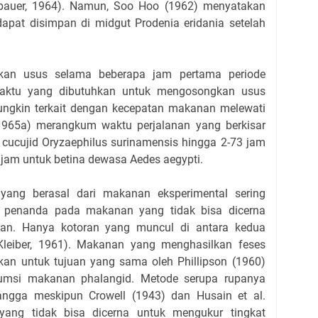
dbauer, 1964). Namun, Soo Hoo (1962) menyatakan
at disimpan di midgut Prodenia eridania setelah
kan usus selama beberapa jam pertama periode
 Waktu yang dibutuhkan untuk mengosongkan usus
ngkin terkait dengan kecepatan makanan melewati
965a) merangkum waktu perjalanan yang berkisar
i cucujid Oryzaephilus surinamensis hingga 2-73 jam
 jam untuk betina dewasa Aedes aegypti.
yang berasal dari makanan eksperimental sering
ri penanda pada makanan yang tidak bisa dicerna
aan. Hanya kotoran yang muncul di antara kedua
leiber, 1961). Makanan yang menghasilkan feses
an untuk tujuan yang sama oleh Phillipson (1960)
sumsi makanan phalangid. Metode serupa rupanya
ngga meskipun Crowell (1943) dan Husain et al.
yang tidak bisa dicerna untuk mengukur tingkat