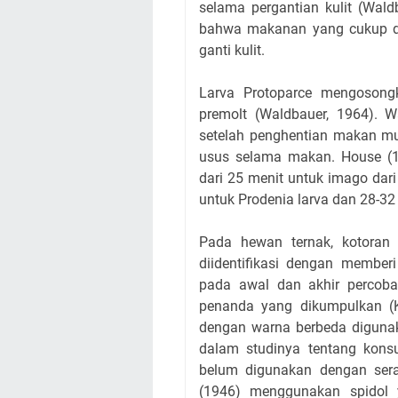
selama pergantian kulit (Wal
bahwa makanan yang cukup dap
ganti kulit.
Larva Protoparce mengosong
premolt (Waldbauer, 1964).
setelah penghentian makan mu
usus selama makan. House (1
dari 25 menit untuk imago dar
untuk Prodenia larva dan 28-32
Pada hewan ternak, kotoran 
diidentifikasi dengan membe
pada awal dan akhir percob
penanda yang dikumpulkan (K
dengan warna berbeda digunak
dalam studinya tentang kon
belum digunakan dengan sera
(1946) menggunakan spidol 