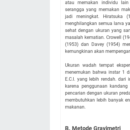
atau memakan individu lain
serangga yang memakan maka
jadi meningkat. Hiratsuka
menghilangkan semua larva yan
sehat dengan ukuran yang sam
masalah kematian. Crowell (19
(1953) dan Davey (1954) me
kemungkinan akan mempengaru
Ukuran wadah tempat eksper
menemukan bahwa instar 1 dan
E.C.I. yang lebih rendah. dari
karena penggunaan kandang b
pencarian dengan ukuran predat
membutuhkan lebih banyak ene
makanan.
B. Metode Gravimetri