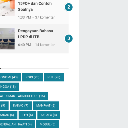
15FQ+ dan Contoh
Soalnya
1:33 PM
37 komentar
Pengayaan Bahasa
LPDP di ITB
6:40 PM
14 komentar
L
SONOMI
(43)
KOPI
(28)
PHT
(26)
ANGGA
(18)
ATE-SMART AGRICULTURE
(15)
P
(9)
KAKAO
(7)
MANFAAT
(6)
BAKAU
(5)
TEH
(5)
KELAPA
(4)
ENDALIAN HAYATI
(4)
MODUL
(3)