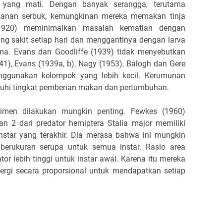
 yang mati. Dengan banyak serangga, terutama
nan serbuk, kemungkinan mereka memakan tinja
 (1920) meminimalkan masalah kematian dengan
g sakit setiap hari dan menggantinya dengan larva
a. Evans dan Goodliffe (1939) tidak menyebutkan
41), Evans (1939a, b), Nagy (1953), Balogh dan Gere
nggunakan kelompok yang lebih kecil. Kerumunan
hi tingkat pemberian makan dan pertumbuhan.
imen dilakukan mungkin penting. Fewkes (1960)
 2 dari predator hemiptera Stalia major memiliki
 instar yang terakhir. Dia merasa bahwa ini mungkin
erukuran serupa untuk semua instar. Rasio area
or lebih tinggi untuk instar awal. Karena itu mereka
rgi secara proporsional untuk mendapatkan setiap