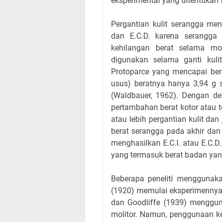
eksperimental yang ditentukan s
Pergantian kulit serangga me
dan E.C.D. karena serangga
kehilangan berat selama mol
digunakan selama ganti kulit
Protoparce yang mencapai be
usus) beratnya hanya 3,94 g s
(Waldbauer, 1962). Dengan de
pertambahan berat kotor atau t
atau lebih pergantian kulit da
berat serangga pada akhir dan
menghasilkan E.C.I. atau E.C.D.
yang termasuk berat badan yang 
Beberapa peneliti menggunaka
(1920) memulai eksperimennya
dan Goodliffe (1939) menggun
molitor. Namun, penggunaan ke