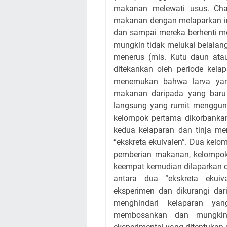
makanan melewati usus. Cha
makanan dengan melaparkan i
dan sampai mereka berhenti me
mungkin tidak melukai belalan
menerus (mis. Kutu daun atau
ditekankan oleh periode kela
menemukan bahwa larva yan
makanan daripada yang baru
langsung yang rumit menggun
kelompok pertama dikorbankan
kedua kelaparan dan tinja me
“ekskreta ekuivalen”. Dua kelo
pemberian makanan, kelompok
keempat kemudian dilaparkan da
antara dua “ekskreta ekui
eksperimen dan dikurangi dar
menghindari kelaparan ya
membosankan dan mungkin 