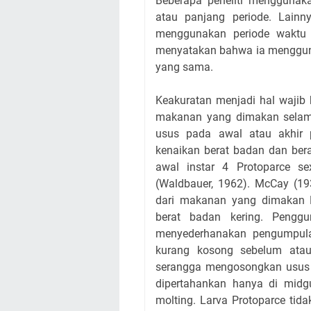
Beberapa peneliti menggunak
atau panjang periode. Lainn
menggunakan periode waktu 
menyatakan bahwa ia menggunak
yang sama.
Keakuratan menjadi hal wajib
makanan yang dimakan selam
usus pada awal atau akhir
kenaikan berat badan dan ber
awal instar 4 Protoparce se
(Waldbauer, 1962). McCay (
dari makanan yang dimakan Bl
berat badan kering. Penggu
menyederhanakan pengumpulan
kurang kosong sebelum atau
serangga mengosongkan usus 
dipertahankan hanya di midg
molting. Larva Protoparce ti