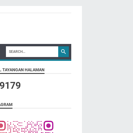
L TAYANGAN HALAMAN
9
1
7
9
AGRAM