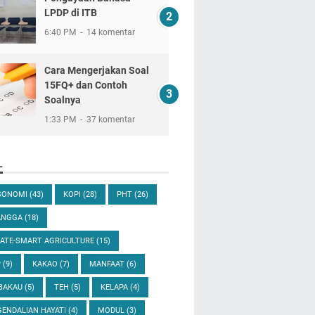
LPDP di ITB
6:40 PM
14 komentar
Cara Mengerjakan Soal
15FQ+ dan Contoh
Soalnya
1:33 PM
37 komentar
L
SONOMI
(43)
KOPI
(28)
PHT
(26)
ANGGA
(18)
ATE-SMART AGRICULTURE
(15)
P
(9)
KAKAO
(7)
MANFAAT
(6)
BAKAU
(5)
TEH
(5)
KELAPA
(4)
ENDALIAN HAYATI
(4)
MODUL
(3)