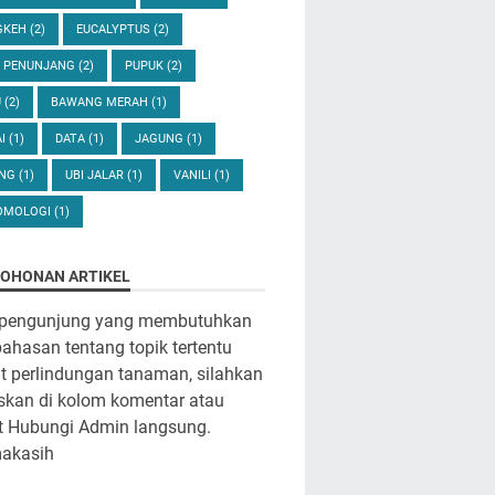
GKEH
(2)
EUCALYPTUS
(2)
U PENUNJANG
(2)
PUPUK
(2)
U
(2)
BAWANG MERAH
(1)
AI
(1)
DATA
(1)
JAGUNG
(1)
ANG
(1)
UBI JALAR
(1)
VANILI
(1)
OMOLOGI
(1)
OHONAN ARTIKEL
 pengunjung yang membutuhkan
hasan tentang topik tertentu
it perlindungan tanaman, silahkan
iskan di kolom komentar atau
t Hubungi Admin langsung.
makasih