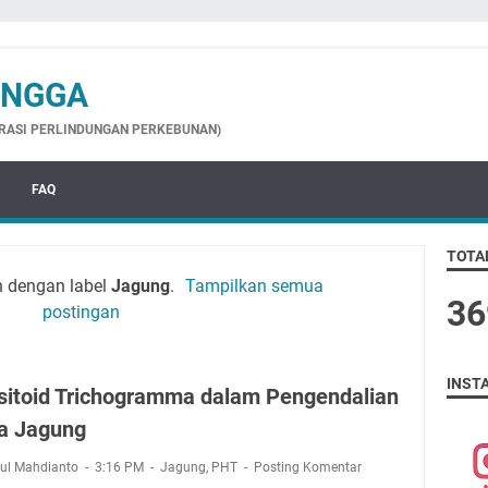
ANGGA
GRASI PERLINDUNGAN PERKEBUNAN)
FAQ
TOTA
n dengan label
Jagung
.
Tampilkan semua
3
6
postingan
INST
sitoid Trichogramma dalam Pengendalian
a Jagung
rul Mahdianto
3:16 PM
Jagung
,
PHT
Posting Komentar