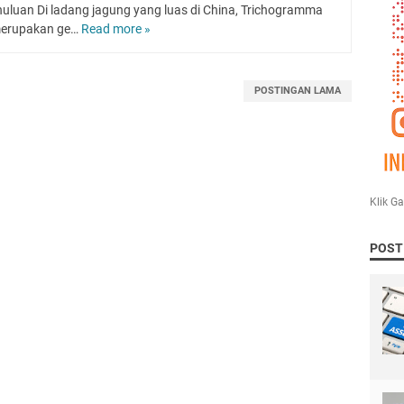
uluan Di ladang jagung yang luas di China, Trichogramma
merupakan ge…
Read more »
P
a
r
a
POSTINGAN LAMA
s
i
t
o
i
d
Klik G
T
r
POST
i
c
h
o
g
r
a
m