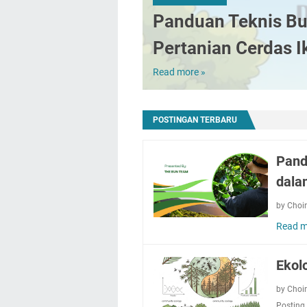
Panduan Teknis Bu
Pertanian Cerdas I
Read more »
Panduan
Teknis
Budidaya
Kopi
POSTINGAN TERBARU
dengan
Prinsip
Pand
Pertanian
Cerdas
dala
Iklim
di
by Choi
Jawa
Read m
Barat
Ekol
by Choi
Posting