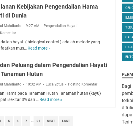
i
r
n
K
alanan Kebijakan Pengendalian Hama
a
a
CEN
i
e
n
n
ti di Dunia
d
r
ILM
H
S
a
a
a
t
rul Mahdianto
9:27 AM
Pengendalian Hayati
n
TEB
g
y
r
 Komentar
S
a
CAB
a
a
a
m
alian hayati ( biological control ) adalah metode yang
t
t
i
a
PIS
faatkan mus…
Read more »
P
i
e
n
n
e
g
ENT
s
G
r
i
 dan Peluang dalam Pengendalian Hayati
d
e
j
s
i
n
 Tanaman Hutan
a
PERM
d
B
e
l
a
a
t
rul Mahdianto
10:32 AM
Eucalyptus
Posting Komentar
Bagi
a
l
l
i
n
pemba
n Hama pada Tanaman Hutan Tanaman hutan (kayu)
a
i
k
a
ati sekitar 3% dari …
Read more »
terka
T
m
k
d
n
r
B
ditul
P
a
K
e
u
dapa
e
l
e
n
d
m
Teri
4
5
6
7
...
21
NEXT
a
LAST
b
d
i
i
m
i
a
d