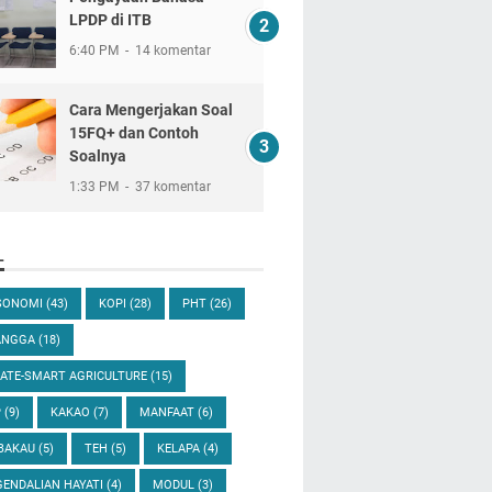
LPDP di ITB
6:40 PM
14 komentar
Cara Mengerjakan Soal
15FQ+ dan Contoh
Soalnya
1:33 PM
37 komentar
L
SONOMI
(43)
KOPI
(28)
PHT
(26)
ANGGA
(18)
ATE-SMART AGRICULTURE
(15)
P
(9)
KAKAO
(7)
MANFAAT
(6)
BAKAU
(5)
TEH
(5)
KELAPA
(4)
ENDALIAN HAYATI
(4)
MODUL
(3)