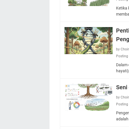
Ketika 
memba
Pent
Peng
by Choi
Posting
Dalam 
hayati)
Seni
by Choi
Posting
Pengend
adalah