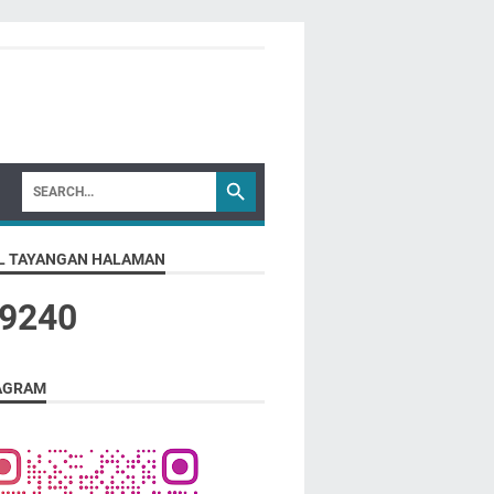
L TAYANGAN HALAMAN
9
2
4
0
AGRAM