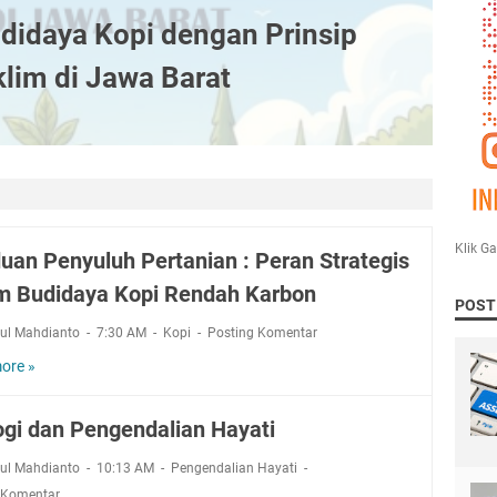
didaya Kopi dengan Prinsip
klim di Jawa Barat
Klik G
uan Penyuluh Pertanian : Peran Strategis
m Budidaya Kopi Rendah Karbon
POST
rul Mahdianto
7:30 AM
Kopi
Posting Komentar
ore »
P
a
n
ogi dan Pengendalian Hayati
d
u
rul Mahdianto
10:13 AM
Pengendalian Hayati
a
 Komentar