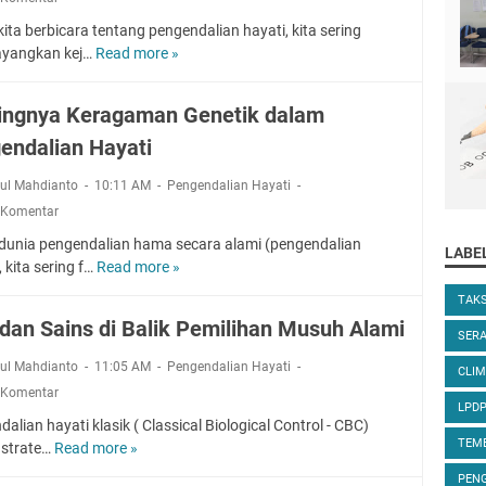
n
kita berbicara tentang pengendalian hayati, kita sering
P
yangkan kej…
Read more »
E
e
k
n
o
y
ingnya Keragaman Genetik dalam
l
u
endalian Hayati
o
l
g
u
rul Mahdianto
10:11 AM
Pengendalian Hayati
i
h
 Komentar
d
P
a
e
dunia pengendalian hama secara alami (pengendalian
LABE
n
r
, kita sering f…
Read more »
P
P
t
e
TAK
e
a
n
 dan Sains di Balik Pemilihan Musuh Alami
n
n
SER
t
g
i
i
rul Mahdianto
11:05 AM
Pengendalian Hayati
CLIM
e
a
n
 Komentar
n
n
g
LPD
d
:
alian hayati klasik ( Classical Biological Control - CBC)
n
a
P
TEM
 strate…
Read more »
S
y
l
e
e
a
PENG