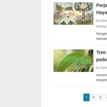
Perj
Haya
by Choi
Posting
Pengend
meman
Tren
pada
by Choi
Ancama
menemp
1
2
3