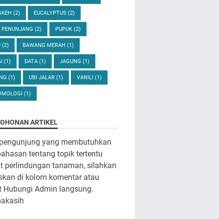
GKEH
(2)
EUCALYPTUS
(2)
U PENUNJANG
(2)
PUPUK
(2)
U
(2)
BAWANG MERAH
(1)
AI
(1)
DATA
(1)
JAGUNG
(1)
ANG
(1)
UBI JALAR
(1)
VANILI
(1)
OMOLOGI
(1)
OHONAN ARTIKEL
 pengunjung yang membutuhkan
hasan tentang topik tertentu
it perlindungan tanaman, silahkan
iskan di kolom komentar atau
t Hubungi Admin langsung.
makasih