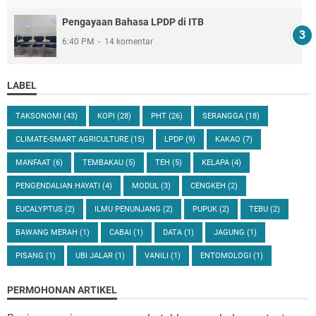
Pengayaan Bahasa LPDP di ITB
6:40 PM
14 komentar
LABEL
TAKSONOMI
(43)
KOPI
(28)
PHT
(26)
SERANGGA
(18)
CLIMATE-SMART AGRICULTURE
(15)
LPDP
(9)
KAKAO
(7)
MANFAAT
(6)
TEMBAKAU
(5)
TEH
(5)
KELAPA
(4)
PENGENDALIAN HAYATI
(4)
MODUL
(3)
CENGKEH
(2)
EUCALYPTUS
(2)
ILMU PENUNJANG
(2)
PUPUK
(2)
TEBU
(2)
BAWANG MERAH
(1)
CABAI
(1)
DATA
(1)
JAGUNG
(1)
PISANG
(1)
UBI JALAR
(1)
VANILI
(1)
ENTOMOLOGI
(1)
PERMOHONAN ARTIKEL