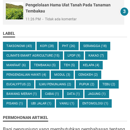
Pengelolaan Hama Ulat Tanah Pada Tanaman
Tembakau
11:26 PM
Tidak ada komentar
LABEL
TAKSONOMI
(43)
KOPI
(28)
PHT
(26)
SERANGGA
(18)
CLIMATE-SMART AGRICULTURE
(15)
LPDP
(9)
KAKAO
(7)
MANFAAT
(6)
TEMBAKAU
(5)
TEH
(5)
KELAPA
(4)
PENGENDALIAN HAYATI
(4)
MODUL
(3)
CENGKEH
(2)
EUCALYPTUS
(2)
ILMU PENUNJANG
(2)
PUPUK
(2)
TEBU
(2)
BAWANG MERAH
(1)
CABAI
(1)
DATA
(1)
JAGUNG
(1)
PISANG
(1)
UBI JALAR
(1)
VANILI
(1)
ENTOMOLOGI
(1)
PERMOHONAN ARTIKEL
Bagi pengunjung yang membutuhkan pembahasan tentang