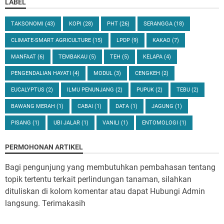
LABEL
TAKSONOMI
(43)
KOPI
(28)
PHT
(26)
SERANGGA
(18)
CLIMATE-SMART AGRICULTURE
(15)
LPDP
(9)
KAKAO
(7)
MANFAAT
(6)
TEMBAKAU
(5)
TEH
(5)
KELAPA
(4)
PENGENDALIAN HAYATI
(4)
MODUL
(3)
CENGKEH
(2)
EUCALYPTUS
(2)
ILMU PENUNJANG
(2)
PUPUK
(2)
TEBU
(2)
BAWANG MERAH
(1)
CABAI
(1)
DATA
(1)
JAGUNG
(1)
PISANG
(1)
UBI JALAR
(1)
VANILI
(1)
ENTOMOLOGI
(1)
PERMOHONAN ARTIKEL
Bagi pengunjung yang membutuhkan pembahasan tentang
topik tertentu terkait perlindungan tanaman, silahkan
dituliskan di kolom komentar atau dapat Hubungi Admin
langsung. Terimakasih