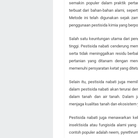
semakin populer dalam praktik pertan
terbuat dari bahan-bahan alami, sepert
Metode ini telah digunakan sejak za
penggunaan pestisida kimia yang berp
Salah satu keuntungan utama dari peng
tinggi. Pestisida nabati cenderung mem
serta tidak meninggalkan residu berba
pertanian yang ditanam dengan meng
memenuhi persyaratan ketat yang ditet
Selain itu, pestisida nabati juga memili
dalam pestisida nabati akan terurai de
dalam tanah dan air tanah. Dalam j
menjaga kualitas tanah dan ekosistem
Pestisida nabati juga menawarkan ke
insektisida atau fungisida alami yang
contoh populer adalah neem, pyrethrum