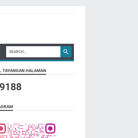
L TAYANGAN HALAMAN
9
1
8
8
AGRAM