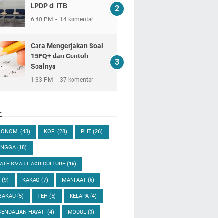
LPDP di ITB
6:40 PM
14 komentar
Cara Mengerjakan Soal
15FQ+ dan Contoh
Soalnya
1:33 PM
37 komentar
L
SONOMI
(43)
KOPI
(28)
PHT
(26)
ANGGA
(18)
ATE-SMART AGRICULTURE
(15)
P
(9)
KAKAO
(7)
MANFAAT
(6)
BAKAU
(5)
TEH
(5)
KELAPA
(4)
ENDALIAN HAYATI
(4)
MODUL
(3)