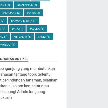
GKEH
(2)
EUCALYPTUS
(2)
U PENUNJANG
(2)
PUPUK
(2)
U
(2)
BAWANG MERAH
(1)
AI
(1)
DATA
(1)
JAGUNG
(1)
ANG
(1)
UBI JALAR
(1)
VANILI
(1)
OMOLOGI
(1)
OHONAN ARTIKEL
 pengunjung yang membutuhkan
hasan tentang topik tertentu
it perlindungan tanaman, silahkan
iskan di kolom komentar atau
t Hubungi Admin langsung.
makasih