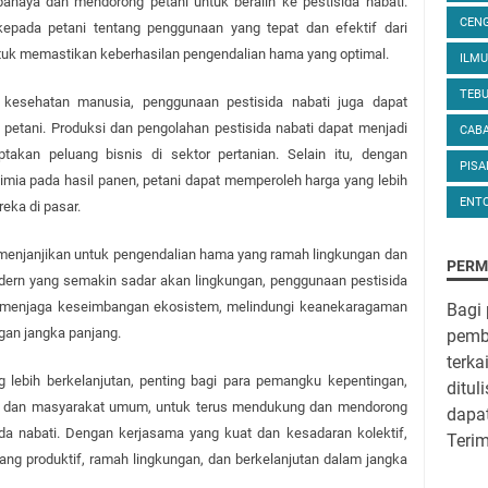
ahaya dan mendorong petani untuk beralih ke pestisida nabati. 
CEN
 kepada petani tentang penggunaan yang tepat dan efektif dari 
untuk memastikan keberhasilan pengendalian hama yang optimal.
ILM
TEB
 kesehatan manusia, penggunaan pestisida nabati juga dapat 
etani. Produksi dan pengolahan pestisida nabati dapat menjadi 
CAB
kan peluang bisnis di sektor pertanian. Selain itu, dengan 
PIS
imia pada hasil panen, petani dapat memperoleh harga yang lebih 
ENT
eka di pasar.
g menjanjikan untuk pengendalian hama yang ramah lingkungan dan 
PERM
dern yang semakin sadar akan lingkungan, penggunaan pestisida 
m menjaga keseimbangan ekosistem, melindungi keanekaragaman 
Bagi
gan jangka panjang.
pemba
terka
lebih berkelanjutan, penting bagi para pemangku kepentingan, 
ditul
h, dan masyarakat umum, untuk terus mendukung dan mendorong 
dapa
a nabati. Dengan kerjasama yang kuat dan kesadaran kolektif, 
Teri
ang produktif, ramah lingkungan, dan berkelanjutan dalam jangka 