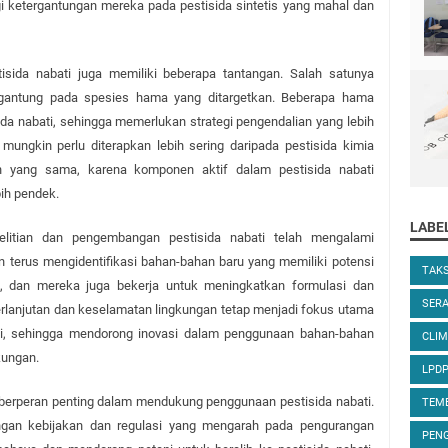
gi ketergantungan mereka pada pestisida sintetis yang mahal dan 
sida nabati juga memiliki beberapa tantangan. Salah satunya 
tergantung pada spesies hama yang ditargetkan. Beberapa hama 
ida nabati, sehingga memerlukan strategi pengendalian yang lebih 
 mungkin perlu diterapkan lebih sering daripada pestisida kimia 
n yang sama, karena komponen aktif dalam pestisida nabati 
bih pendek.
LABE
elitian dan pengembangan pestisida nabati telah mengalami 
 terus mengidentifikasi bahan-bahan baru yang memiliki potensi 
TAK
if, dan mereka juga bekerja untuk meningkatkan formulasi dan 
SER
berlanjutan dan keselamatan lingkungan tetap menjadi fokus utama 
i, sehingga mendorong inovasi dalam penggunaan bahan-bahan 
CLIM
kungan.
LPD
berperan penting dalam mendukung penggunaan pestisida nabati. 
TEM
an kebijakan dan regulasi yang mengarah pada pengurangan 
PENG