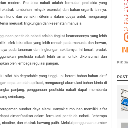
ian modern. Pestisida nabati adalah formulasi pestisida yang 
i ekstrak tumbuhan, minyak esensial, dan bahan organik lainnya. 
man kuno dan semakin diterima dalam upaya untuk mengurangi 
otensi merusak lingkungan dan kesehatan manusia.
gunaan pestisida nabati adalah tingkat keamanannya yang lebih 
iliki efek toksisitas yang lebih rendah pada manusia dan hewan, 
haya pada tanaman dan lingkungan sekitarnya. Ini berarti produk 
gunakan pestisida nabati lebih aman untuk dikonsumsi dan 
Klik G
apkan oleh lembaga regulasi pangan.
ki sifat bio-degradable yang tinggi. Ini berarti bahan-bahan aktif 
POST
ngan cepat setelah aplikasi, mengurangi akumulasi bahan kimia di 
angka panjang, penggunaan pestisida nabati dapat membantu 
 yang seimbang.
beragaman sumber daya alami. Banyak tumbuhan memiliki sifat 
 dapat dimanfaatkan dalam formulasi pestisida nabati. Beberapa 
, nicotine, dan ekstrak bawang putih. Melalui penggunaan sumber 