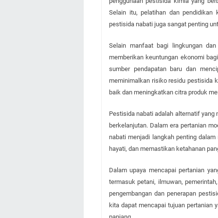
penggunaan pestisida kimia yang berb
Selain itu, pelatihan dan pendidikan
pestisida nabati juga sangat penting 
Selain manfaat bagi lingkungan dan
memberikan keuntungan ekonomi bagi p
sumber pendapatan baru dan mencipta
meminimalkan risiko residu pestisida k
baik dan meningkatkan citra produk mer
Pestisida nabati adalah alternatif yan
berkelanjutan. Dalam era pertanian mo
nabati menjadi langkah penting dala
hayati, dan memastikan ketahanan pan
Dalam upaya mencapai pertanian yang 
termasuk petani, ilmuwan, pemerinta
pengembangan dan penerapan pestisid
kita dapat mencapai tujuan pertanian y
panjang.