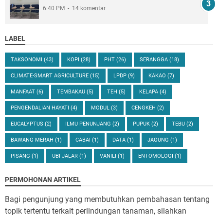
6:40 PM
14 komentar
LABEL
TAKSONOMI
(43)
KOPI
(28)
PHT
(26)
SERANGGA
(18)
CLIMATE-SMART AGRICULTURE
(15)
LPDP
(9)
KAKAO
(7)
MANFAAT
(6)
TEMBAKAU
(5)
TEH
(5)
KELAPA
(4)
PENGENDALIAN HAYATI
(4)
MODUL
(3)
CENGKEH
(2)
EUCALYPTUS
(2)
ILMU PENUNJANG
(2)
PUPUK
(2)
TEBU
(2)
BAWANG MERAH
(1)
CABAI
(1)
DATA
(1)
JAGUNG
(1)
PISANG
(1)
UBI JALAR
(1)
VANILI
(1)
ENTOMOLOGI
(1)
PERMOHONAN ARTIKEL
Bagi pengunjung yang membutuhkan pembahasan tentang
topik tertentu terkait perlindungan tanaman, silahkan