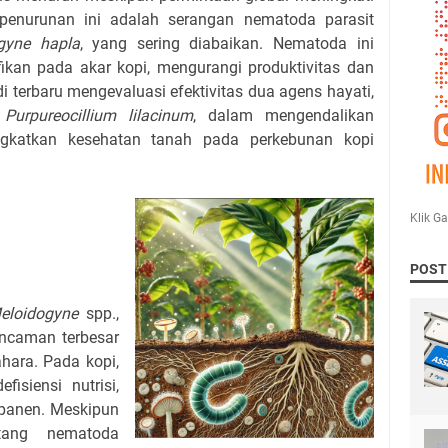
penurunan ini adalah serangan nematoda parasit
gyne hapla
, yang sering diabaikan. Nematoda ini
ikan pada akar kopi, mengurangi produktivitas dan
 terbaru mengevaluasi efektivitas dua agens hayati,
n
Purpureocillium lilacinum
, dalam mengendalikan
gkatkan kesehatan tanah pada perkebunan kopi
Klik G
POST
eloidogyne
spp.,
ancaman terbesar
ahara. Pada kopi,
isiensi nutrisi,
 panen. Meskipun
ntang nematoda