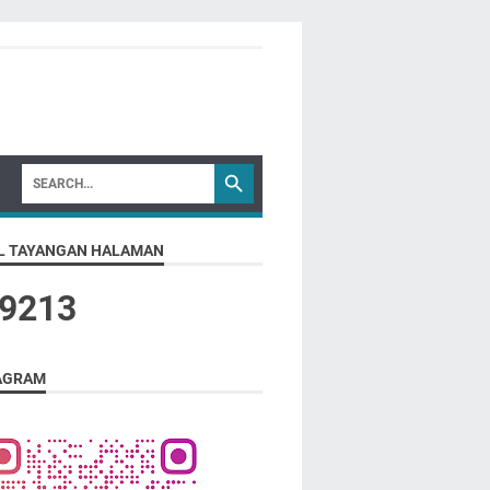
L TAYANGAN HALAMAN
9
2
1
3
AGRAM