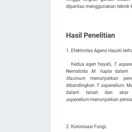
dipantau menggunakan teknik k
Hasil Penelitian
1. Efektivitas Agens Hayati t
Kedua agen hayati,
T. asper
Nematoda
M. hapla
dalam a
lilacinum
menunjukkan penu
dibandingkan
T. asperellum
. M
dalam tanah dan akar s
asperellum
menunjukkan persist
2. Kolonisasi Fungi: