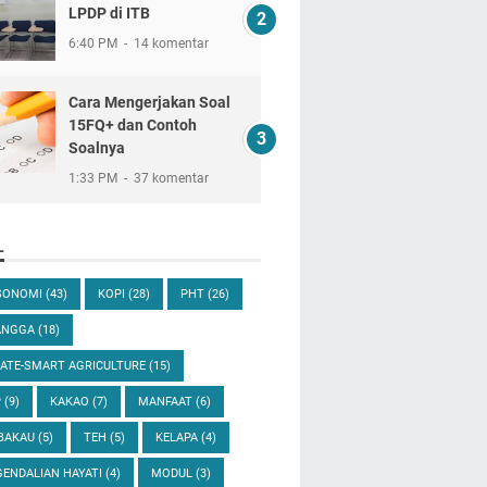
LPDP di ITB
6:40 PM
14 komentar
Cara Mengerjakan Soal
15FQ+ dan Contoh
Soalnya
1:33 PM
37 komentar
L
SONOMI
(43)
KOPI
(28)
PHT
(26)
ANGGA
(18)
ATE-SMART AGRICULTURE
(15)
P
(9)
KAKAO
(7)
MANFAAT
(6)
BAKAU
(5)
TEH
(5)
KELAPA
(4)
ENDALIAN HAYATI
(4)
MODUL
(3)