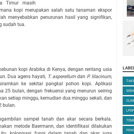
ka Timur masih
i mana kopi merupakan salah satu tanaman ekspor
ah menyebabkan penurunan hasil yang signifikan,
g sudah tua.
LABE
erkebunan kopi Arabika di Kenya, dengan rentang usia
un. Dua agens hayati,
T. asperellum
dan
P. lilacinum
,
TAK
siramkan ke sekitar pangkal pohon kopi. Aplikasi
ma 25 bulan, dengan frekuensi yang menurun seiring
SER
ukan setiap minggu, kemudian dua minggu sekali, dan
CLIM
2 bulan.
LPD
ngambilan sampel tanah dan akar secara berkala.
TEM
akan metode Baermann, dan identifikasi dilakukan
PENG
 itu, kolonisasi fungi dalam tanah dan akar juga