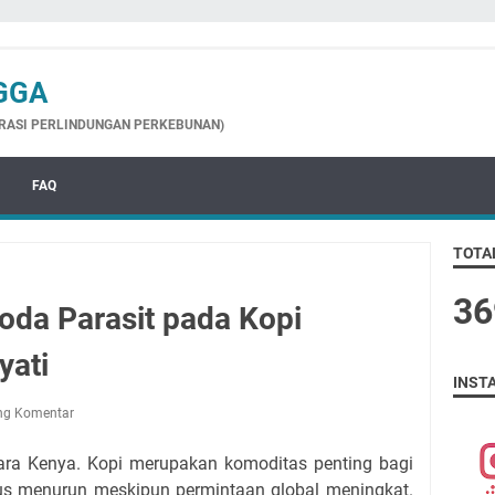
GGA
GRASI PERLINDUNGAN PERKEBUNAN)
FAQ
TOTA
3
6
da Parasit pada Kopi
yati
INST
ng Komentar
egara Kenya. Kopi merupakan komoditas penting bagi
us menurun meskipun permintaan global meningkat.