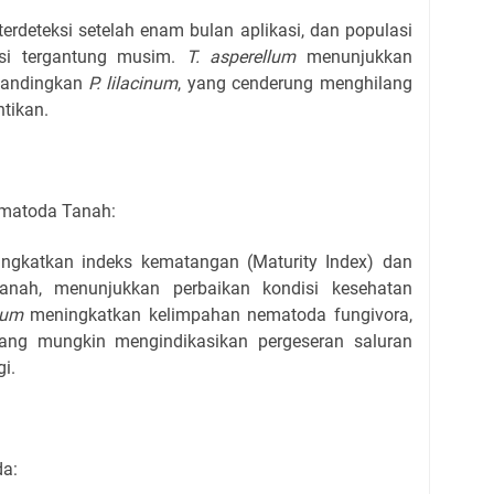
erdeteksi setelah enam bulan aplikasi, dan populasi
asi tergantung musim.
T. asperellum
menunjukkan
ibandingkan
P. lilacinum
, yang cenderung menghilang
ntikan.
ematoda Tanah:
gkatkan indeks kematangan (Maturity Index) dan
nah, menunjukkan perbaikan kondisi kesehatan
inum
meningkatkan kelimpahan nematoda fungivora,
ang mungkin mengindikasikan pergeseran saluran
i.
da: