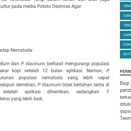
ultur pada media Potato Dextrose Agar.
CEN
ILM
TEB
CAB
PIS
erhadap Nematoda:
ENT
ellum
dan
P. lilacinum
, berhasil mengurangi populasi
kar kopi setelah 12 bulan aplikasi. Namun,
P.
PERM
runan populasi nematoda yang lebih cepat
Bagi
eskipun demikian,
P. lilacinum
tidak bertahan lama di
pemba
etelah aplikasi dihentikan, sedangkan
T.
terka
ensi yang lebih baik.
ditul
dapa
Teri