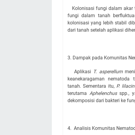
Kolonisasi fungi dalam akar t
fungi dalam tanah berfluktu
kolonisasi yang lebih stabil d
dari tanah setelah aplikasi dihe
3. Dampak pada Komunitas N
Aplikasi
T. asperellum
menin
keanekaragaman nematoda ta
tanah. Sementara itu,
P. lilac
terutama
Aphelenchus
spp., y
dekomposisi dari bakteri ke fung
4. Analisis Komunitas Nemato