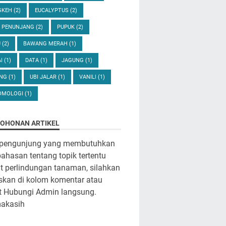
GKEH
(2)
EUCALYPTUS
(2)
U PENUNJANG
(2)
PUPUK
(2)
U
(2)
BAWANG MERAH
(1)
AI
(1)
DATA
(1)
JAGUNG
(1)
ANG
(1)
UBI JALAR
(1)
VANILI
(1)
OMOLOGI
(1)
OHONAN ARTIKEL
 pengunjung yang membutuhkan
hasan tentang topik tertentu
it perlindungan tanaman, silahkan
iskan di kolom komentar atau
t Hubungi Admin langsung.
makasih