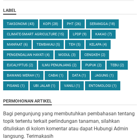
LABEL
TAKSONOMI
(43)
KOPI
(28)
PHT
(26)
SERANGGA
(18)
CLIMATE-SMART AGRICULTURE
(15)
LPDP
(9)
KAKAO
(7)
MANFAAT
(6)
TEMBAKAU
(5)
TEH
(5)
KELAPA
(4)
PENGENDALIAN HAYATI
(4)
MODUL
(3)
CENGKEH
(2)
EUCALYPTUS
(2)
ILMU PENUNJANG
(2)
PUPUK
(2)
TEBU
(2)
BAWANG MERAH
(1)
CABAI
(1)
DATA
(1)
JAGUNG
(1)
PISANG
(1)
UBI JALAR
(1)
VANILI
(1)
ENTOMOLOGI
(1)
PERMOHONAN ARTIKEL
Bagi pengunjung yang membutuhkan pembahasan tentang
topik tertentu terkait perlindungan tanaman, silahkan
dituliskan di kolom komentar atau dapat Hubungi Admin
langsung. Terimakasih