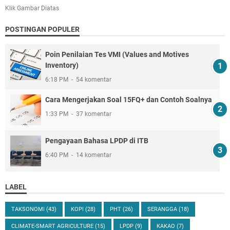
Klik Gambar Diatas
POSTINGAN POPULER
Poin Penilaian Tes VMI (Values and Motives
Inventory)
6:18 PM
54 komentar
Cara Mengerjakan Soal 15FQ+ dan Contoh Soalnya
1:33 PM
37 komentar
Pengayaan Bahasa LPDP di ITB
6:40 PM
14 komentar
LABEL
TAKSONOMI
(43)
KOPI
(28)
PHT
(26)
SERANGGA
(18)
CLIMATE-SMART AGRICULTURE
(15)
LPDP
(9)
KAKAO
(7)