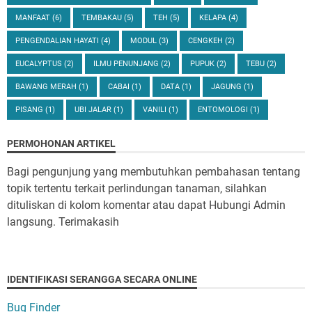
MANFAAT
(6)
TEMBAKAU
(5)
TEH
(5)
KELAPA
(4)
PENGENDALIAN HAYATI
(4)
MODUL
(3)
CENGKEH
(2)
EUCALYPTUS
(2)
ILMU PENUNJANG
(2)
PUPUK
(2)
TEBU
(2)
BAWANG MERAH
(1)
CABAI
(1)
DATA
(1)
JAGUNG
(1)
PISANG
(1)
UBI JALAR
(1)
VANILI
(1)
ENTOMOLOGI
(1)
PERMOHONAN ARTIKEL
Bagi pengunjung yang membutuhkan pembahasan tentang
topik tertentu terkait perlindungan tanaman, silahkan
dituliskan di kolom komentar atau dapat Hubungi Admin
langsung. Terimakasih
IDENTIFIKASI SERANGGA SECARA ONLINE
Bug Finder