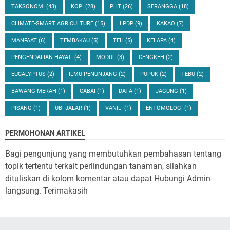
TAKSONOMI
(43)
KOPI
(28)
PHT
(26)
SERANGGA
(18)
CLIMATE-SMART AGRICULTURE
(15)
LPDP
(9)
KAKAO
(7)
MANFAAT
(6)
TEMBAKAU
(5)
TEH
(5)
KELAPA
(4)
PENGENDALIAN HAYATI
(4)
MODUL
(3)
CENGKEH
(2)
EUCALYPTUS
(2)
ILMU PENUNJANG
(2)
PUPUK
(2)
TEBU
(2)
BAWANG MERAH
(1)
CABAI
(1)
DATA
(1)
JAGUNG
(1)
PISANG
(1)
UBI JALAR
(1)
VANILI
(1)
ENTOMOLOGI
(1)
PERMOHONAN ARTIKEL
Bagi pengunjung yang membutuhkan pembahasan tentang
topik tertentu terkait perlindungan tanaman, silahkan
dituliskan di kolom komentar atau dapat Hubungi Admin
langsung. Terimakasih