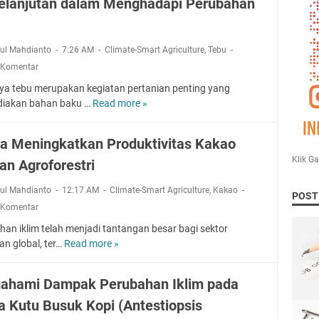
elanjutan dalam Menghadapi Perubahan
j
e
m
e
rul Mahdianto
7:26 AM
Climate-Smart Agriculture
,
Tebu
n
 Komentar
H
ya tebu merupakan kegiatan pertanian penting yang
a
iakan bahan baku …
Read more »
S
m
t
a
r
C
a Meningkatkan Produktivitas Kakao
a
e
Klik G
an Agroforestri
t
r
e
d
rul Mahdianto
12:17 AM
Climate-Smart Agriculture
,
Kakao
g
POST
a
 Komentar
i
s
A
I
han iklim telah menjadi tantangan besar bagi sektor
d
k
an global, ter…
Read more »
U
a
l
p
p
i
a
hami Dampak Perubahan Iklim pada
t
m
y
i
 Kutu Busuk Kopi (Antestiopsis
a
f