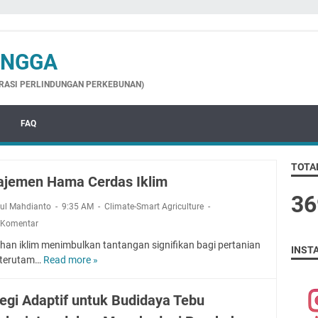
ANGGA
GRASI PERLINDUNGAN PERKEBUNAN)
FAQ
TOTA
jemen Hama Cerdas Iklim
3
6
rul Mahdianto
9:35 AM
Climate-Smart Agriculture
 Komentar
han iklim menimbulkan tantangan signifikan bagi pertanian
INST
, terutam…
Read more »
M
a
n
tegi Adaptif untuk Budidaya Tebu
a