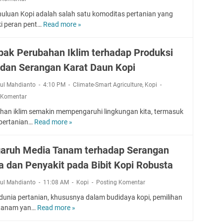
a
u
e
K
H
N
p
t
uluan Kopi adalah salah satu komoditas pertanian yang
s
u
a
e
i
u
ki peran pent…
Read more »
t
m
I
m
m
P
B
r
b
m
a
a
e
u
i
a
p
K
t
ak Perubahan Iklim terhadap Produksi
r
s
n
l
o
o
u
u
 dan Serangan Karat Daun Kopi
g
e
p
d
b
k
P
m
i
a
a
rul Mahdianto
4:10 PM
K
Climate-Smart Agriculture
,
Kopi
e
e
d
P
h
o
 Komentar
n
n
i
a
a
p
g
t
B
r
han iklim semakin mempengaruhi lingkungan kita, termasuk
n
i
g
a
r
a
 pertanian…
Read more »
D
I
(
e
s
a
s
a
k
A
r
i
s
i
m
l
n
aruh Media Tanam terhadap Serangan
e
P
i
t
p
i
t
k
e
l
p
 dan Penyakit pada Bibit Kopi Robusta
a
m
e
B
r
a
k
s
u
t
rul Mahdianto
11:08 AM
Kopi
Posting Komentar
d
P
t
a
a
a
e
dunia pertanian, khususnya dalam budidaya kopi, pemilihan
i
h
n
K
r
 tanam yan…
Read more »
P
o
K
i
o
u
e
p