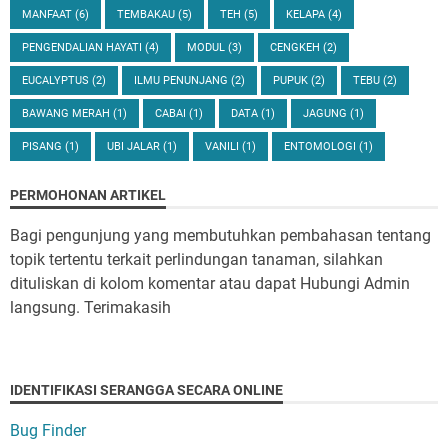
MANFAAT
(6)
TEMBAKAU
(5)
TEH
(5)
KELAPA
(4)
PENGENDALIAN HAYATI
(4)
MODUL
(3)
CENGKEH
(2)
EUCALYPTUS
(2)
ILMU PENUNJANG
(2)
PUPUK
(2)
TEBU
(2)
BAWANG MERAH
(1)
CABAI
(1)
DATA
(1)
JAGUNG
(1)
PISANG
(1)
UBI JALAR
(1)
VANILI
(1)
ENTOMOLOGI
(1)
PERMOHONAN ARTIKEL
Bagi pengunjung yang membutuhkan pembahasan tentang
topik tertentu terkait perlindungan tanaman, silahkan
dituliskan di kolom komentar atau dapat Hubungi Admin
langsung. Terimakasih
IDENTIFIKASI SERANGGA SECARA ONLINE
Bug Finder