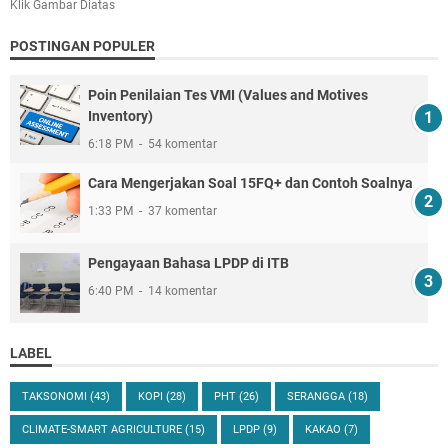
Klik Gambar Diatas
POSTINGAN POPULER
Poin Penilaian Tes VMI (Values and Motives
Inventory)
6:18 PM
54 komentar
Cara Mengerjakan Soal 15FQ+ dan Contoh Soalnya
1:33 PM
37 komentar
Pengayaan Bahasa LPDP di ITB
6:40 PM
14 komentar
LABEL
TAKSONOMI
(43)
KOPI
(28)
PHT
(26)
SERANGGA
(18)
CLIMATE-SMART AGRICULTURE
(15)
LPDP
(9)
KAKAO
(7)