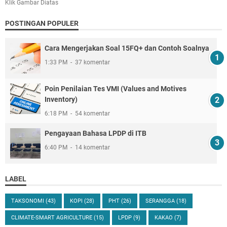
Klik Gambar Diatas
POSTINGAN POPULER
Cara Mengerjakan Soal 15FQ+ dan Contoh Soalnya
1:33 PM
37 komentar
Poin Penilaian Tes VMI (Values and Motives
Inventory)
6:18 PM
54 komentar
Pengayaan Bahasa LPDP di ITB
6:40 PM
14 komentar
LABEL
TAKSONOMI
(43)
KOPI
(28)
PHT
(26)
SERANGGA
(18)
CLIMATE-SMART AGRICULTURE
(15)
LPDP
(9)
KAKAO
(7)