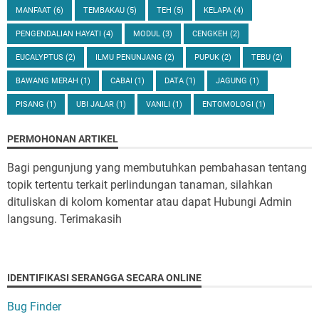
MANFAAT
(6)
TEMBAKAU
(5)
TEH
(5)
KELAPA
(4)
PENGENDALIAN HAYATI
(4)
MODUL
(3)
CENGKEH
(2)
EUCALYPTUS
(2)
ILMU PENUNJANG
(2)
PUPUK
(2)
TEBU
(2)
BAWANG MERAH
(1)
CABAI
(1)
DATA
(1)
JAGUNG
(1)
PISANG
(1)
UBI JALAR
(1)
VANILI
(1)
ENTOMOLOGI
(1)
PERMOHONAN ARTIKEL
Bagi pengunjung yang membutuhkan pembahasan tentang
topik tertentu terkait perlindungan tanaman, silahkan
dituliskan di kolom komentar atau dapat Hubungi Admin
langsung. Terimakasih
IDENTIFIKASI SERANGGA SECARA ONLINE
Bug Finder